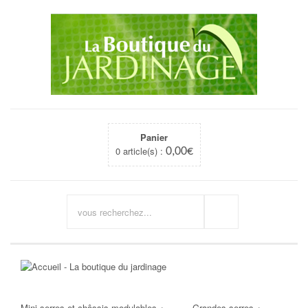
Panier
0 article(s) :
0,00
€
Mini-serres et châssis modulables
+
Grandes serres
+