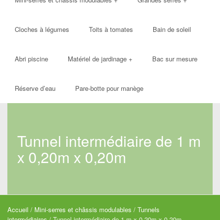
Cloches à légumes
Toits à tomates
Bain de soleil
Abri piscine
Matériel de jardinage
+
Bac sur mesure
Réserve d’eau
Pare-botte pour manège
Tunnel intermédiaire de 1 m
x 0,20m x 0,20m
Accueil
/
Mini-serres et châssis modulables
/
Tunnels
intermédiaires
/ Tunnel intermédiaire de 1 m x 0,20m x 0,20m