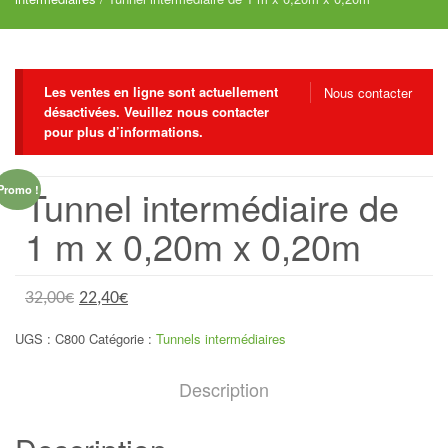
Les ventes en ligne sont actuellement
Nous contacter
désactivées. Veuillez nous contacter
pour plus d’informations.
Tunnel intermédiaire de
Promo !
1 m x 0,20m x 0,20m
32,00
€
22,40
€
UGS :
C800
Catégorie :
Tunnels intermédiaires
Description