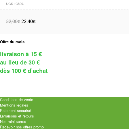
UGS :
C800
.
32,00
€
22,40
€
Offre du mois
livraison à 15 €
au lieu de 30 €
dès 100 € d’achat
Conditions de vente
Mentions légales
Paiement securisé
Livraisons et retours
Nos mini-serres
Recevoir nos offres promo