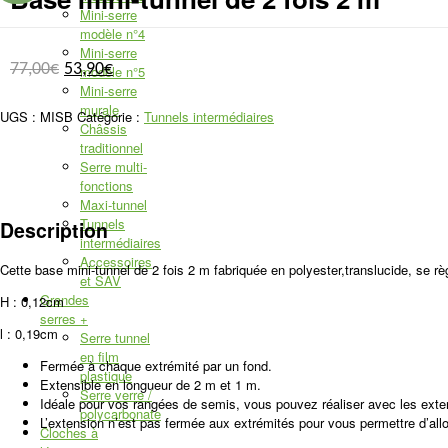
Mini-serre
modèle n°4
Mini-serre
77,00
€
53,90
€
modèle n°5
Mini-serre
murale
UGS :
MISB
Catégorie :
Tunnels intermédiaires
Châssis
traditionnel
Serre multi-
fonctions
Maxi-tunnel
Tunnels
Description
intermédiaires
Accessoires
Cette base mini-tunnel de 2 fois 2 m fabriquée en polyester,translucide, se 
et SAV
Grandes
H : 0,12cm
serres
+
l : 0,19cm
Serre tunnel
en film
Fermée à chaque extrémité par un fond.
plastique
Extensible en longueur de 2 m et 1 m.
Serre verre /
Idéale pour vos rangées de semis, vous pouvez réaliser avec les exte
polycarbonate
L’extension n’est pas fermée aux extrémités pour vous permettre d’allo
Cloches à