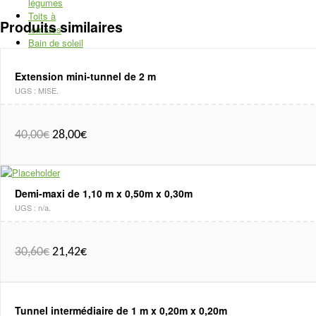
légumes
Toits à
Produits similaires
tomates
Bain de soleil
Abri piscine
Matériel de
Extension mini-tunnel de 2 m
jardinage
+
UGS :
MISE
.
Potager de
balcon
Etiquettes de
40,00
€
28,00
€
jardin
Filets et films
de protection
Outils et
équipement
Demi-maxi de 1,10 m x 0,50m x 0,30m
Traitements
UGS :
n/a
.
naturels
Bac sur
mesure
30,60
€
21,42
€
Réserve d’eau
Pare-botte pour
manège
Tunnel intermédiaire de 1 m x 0,20m x 0,20m