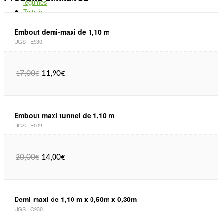
légumes
Toits à
tomates
Bain de soleil
Embout demi-maxi de 1,10 m
Abri piscine
UGS :
E930
.
Matériel de
jardinage
+
Potager de
17,00
€
11,90
€
balcon
Etiquettes de
jardin
Filets et films
de protection
Embout maxi tunnel de 1,10 m
Outils et
UGS :
E009
.
équipement
Traitements
naturels
20,00
€
14,00
€
Bac sur
mesure
Réserve d’eau
Pare-botte pour
manège
Demi-maxi de 1,10 m x 0,50m x 0,30m
UGS :
C930
.