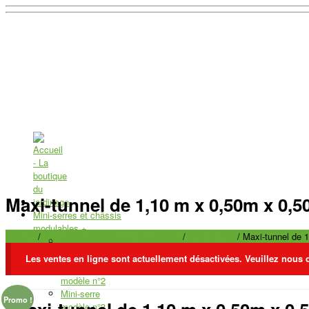
Maxi-tunnel de 1,10 m x 0,50m x 0,
Mini-serres et châssis
modulables
+
Accueil
/
Mini-serres et châssis modulables
/
Maxi tunnel
/ Maxi-tunnel de 
Mini-serre
modèle n°1
Les ventes en ligne sont actuellement désactivées. Veuillez nous 
Mini-serre
modèle n°2
Mini-serre
Promo !
modèle n°3