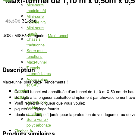
Maxi-tunnel de 1,10 m x 0,50m x 0,
Mini-serre
modèle n°4
Mini-serre
45,50
€
31,85
€
modèle n°5
Mini-serre
murale
UGS :
MISE3
Catégorie :
Maxi tunnel
Châssis
traditionnel
Serre multi-
fonctions
Maxi-tunnel
Tunnels
Description
intermédiaires
Accessoires
Maxi-tunnel pour Maxi- Rendements !
et SAV
Grandes
Ce maxi-tunnel est constituée d’un tunnel de 1,10 m X 50 cm de haut e
serres
+
Se règle à la longueur souhaitée simplement par chevauchement ave
Serre tunnel
Vous réglez la longueur que vous voulez
en film
piquets de réglage fournis.
plastique
Idéale dans un petit jardin pour la protection de vos légumes ou de v
Serre verre /
polycarbonate
Cloches à
Produits similaires