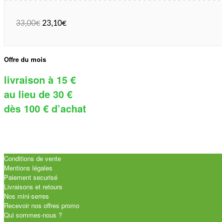
33,00
€
23,10
€
Offre du mois
livraison à 15 €
au lieu de 30 €
dès 100 € d’achat
Conditions de vente
Mentions légales
Paiement securisé
Livraisons et retours
Nos mini-serres
Recevoir nos offres promo
Qui sommes-nous ?