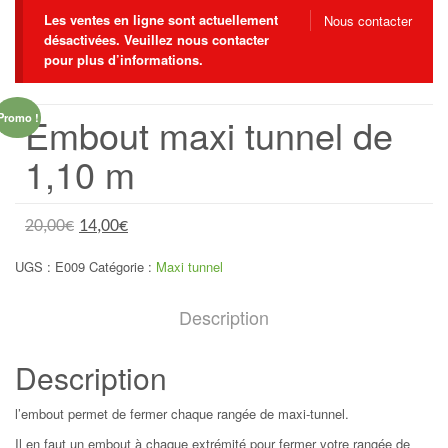
Les ventes en ligne sont actuellement
Nous contacter
désactivées. Veuillez nous contacter
pour plus d’informations.
Embout maxi tunnel de
Promo !
1,10 m
20,00
€
14,00
€
UGS :
E009
Catégorie :
Maxi tunnel
Description
Description
l’embout permet de fermer chaque rangée de maxi-tunnel.
Il en faut un embout à chaque extrémité pour fermer votre rangée de