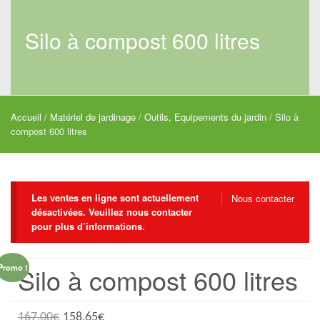
Silo à compost 600 litres
Accueil
/
Matériel de jardinage
/
Outils, Equipements du jardin
/ Silo à
compost 600 litres
Les ventes en ligne sont actuellement
Nous contacter
désactivées. Veuillez nous contacter
pour plus d’informations.
Silo à compost 600 litres
Promo !
167,00
€
158,65
€