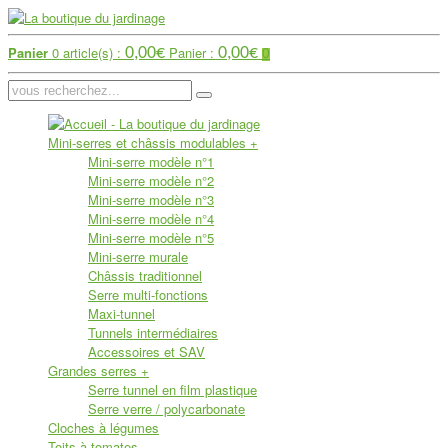
Panier
0 article(s) :
Panier :
0,00
€
0,00
€
0
Mini-serres et châssis modulables
+
Mini-serre modèle n°1
Mini-serre modèle n°2
Mini-serre modèle n°3
Mini-serre modèle n°4
Mini-serre modèle n°5
Mini-serre murale
Châssis traditionnel
Serre multi-fonctions
Maxi-tunnel
Tunnels intermédiaires
Accessoires et SAV
Grandes serres
+
Serre tunnel en film plastique
Serre verre / polycarbonate
Cloches à légumes
Toits à tomates