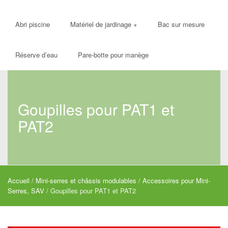
Abri piscine
Matériel de jardinage
+
Bac sur mesure
Réserve d’eau
Pare-botte pour manège
Goupilles pour PAT1 et
PAT2
Accueil
/
Mini-serres et châssis modulables
/
Accessoires pour Mini-
Serres, SAV
/ Goupilles pour PAT1 et PAT2