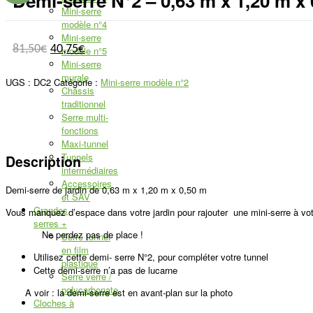
Demi-serre N°2 – 0,63 m x 1,20 m x
Mini-serre
modèle n°4
Mini-serre
81,50
€
40,75
€
modèle n°5
Mini-serre
murale
UGS :
DC2
Catégorie :
Mini-serre modèle n°2
Châssis
traditionnel
Serre multi-
fonctions
Maxi-tunnel
Tunnels
Description
intermédiaires
Accessoires
Demi-serre de jardin de 0,63 m x 1,20 m x 0,50 m
et SAV
Grandes
Vous manquez d’espace dans votre jardin pour rajouter une mini-serre à vo
serres
+
Ne perdez pas de place !
Serre tunnel
en film
Utilisez cette demi- serre N°2, pour compléter votre tunnel
plastique
Cette demi-serre n’a pas de lucarne
Serre verre /
polycarbonate
A voir : la demi-serre est en avant-plan sur la photo
Cloches à