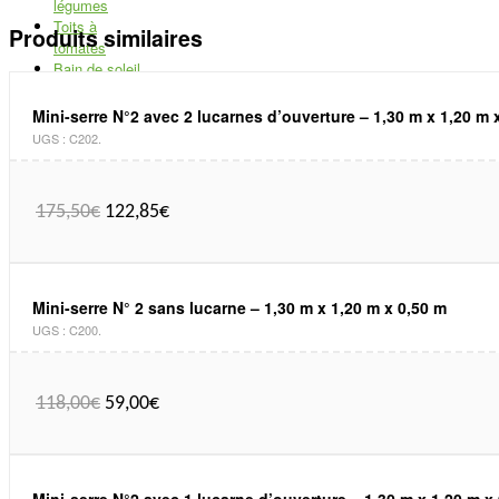
légumes
Toits à
Produits similaires
tomates
Bain de soleil
Abri piscine
Matériel de
Mini-serre N°2 avec 2 lucarnes d’ouverture – 1,30 m x 1,20 m 
jardinage
+
UGS :
C202
.
Potager de
balcon
Etiquettes de
175,50
€
122,85
€
jardin
Filets et films
de protection
Outils et
équipement
Mini-serre N° 2 sans lucarne – 1,30 m x 1,20 m x 0,50 m
Traitements
UGS :
C200
.
naturels
Bac sur
mesure
118,00
€
59,00
€
Réserve d’eau
Pare-botte pour
manège
Mini-serre N°2 avec 1 lucarne d’ouverture – 1,30 m x 1,20 m x