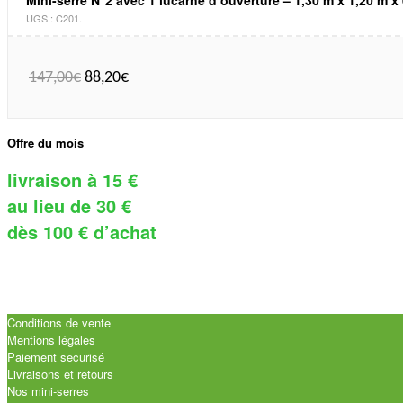
UGS :
C201
.
147,00
€
88,20
€
Offre du mois
livraison à 15 €
au lieu de 30 €
dès 100 € d’achat
Conditions de vente
Mentions légales
Paiement securisé
Livraisons et retours
Nos mini-serres