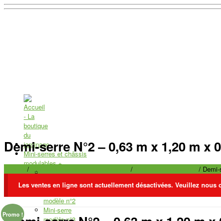
Demi-serre N°2 – 0,63 m x 1,20 m x 
Mini-serres et châssis
modulables
+
Accueil
/
Mini-serres et châssis modulables
/
Mini-serre modèle n°2
/ Demi-
Mini-serre
modèle n°1
Les ventes en ligne sont actuellement désactivées. Veuillez nous 
Mini-serre
modèle n°2
Mini-serre
Promo !
modèle n°3