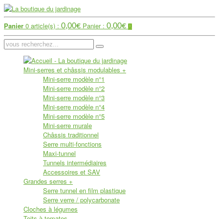
Panier
0 article(s) :
Panier :
0,00
€
0,00
€
0
Mini-serres et châssis modulables
+
Mini-serre modèle n°1
Mini-serre modèle n°2
Mini-serre modèle n°3
Mini-serre modèle n°4
Mini-serre modèle n°5
Mini-serre murale
Châssis traditionnel
Serre multi-fonctions
Maxi-tunnel
Tunnels intermédiaires
Accessoires et SAV
Grandes serres
+
Serre tunnel en film plastique
Serre verre / polycarbonate
Cloches à légumes
Toits à tomates