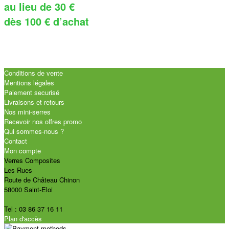
au lieu de 30 €
dès 100 € d’achat
Conditions de vente
Mentions légales
Paiement securisé
Livraisons et retours
Nos mini-serres
Recevoir nos offres promo
Qui sommes-nous ?
Contact
Mon compte
Verres Composites
Les Rues
Route de Château Chinon
58000 Saint-Eloi
Tel : 03 86 37 16 11
Plan d'accès