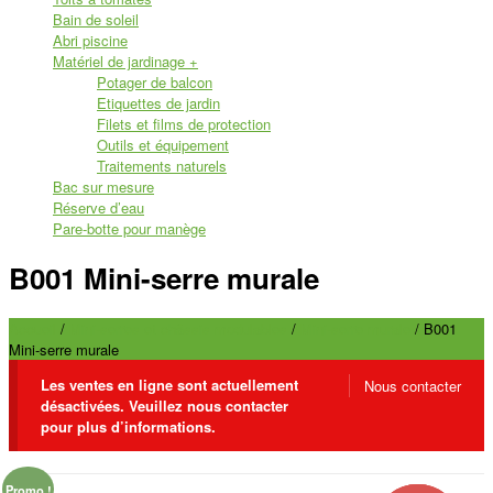
Bain de soleil
Abri piscine
Matériel de jardinage
+
Potager de balcon
Etiquettes de jardin
Filets et films de protection
Outils et équipement
Traitements naturels
Bac sur mesure
Réserve d’eau
Pare-botte pour manège
B001 Mini-serre murale
Accueil
/
Mini-serres et châssis modulables
/
Mini-serre murale
/ B001
Mini-serre murale
Les ventes en ligne sont actuellement
Nous contacter
désactivées. Veuillez nous contacter
pour plus d’informations.
Promo !