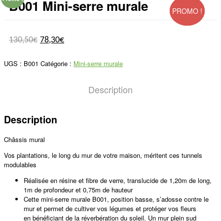
B001 Mini-serre murale
PROMO !
PROMO !
PROMO !
130,50
€
78,30
€
UGS :
B001
Catégorie :
Mini-serre murale
Description
Description
Châssis mural
Vos plantations, le long du mur de votre maison, méritent ces tunnels
modulables
Réalisée en résine et fibre de verre, translucide de 1,20m de long,
1m de profondeur et 0,75m de hauteur
Cette mini-serre murale B001, position basse, s’adosse contre le
mur et permet de cultiver vos légumes et protéger vos fleurs
en bénéficiant de la réverbération du soleil. U
n mur plein sud