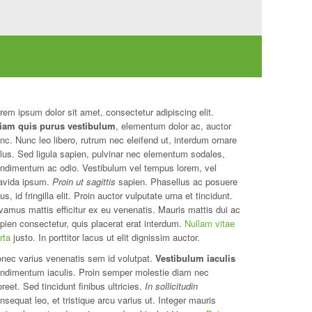
rem ipsum dolor sit amet, consectetur adipiscing elit.
iam quis purus vestibulum
, elementum dolor ac, auctor
nc. Nunc leo libero, rutrum nec eleifend ut, interdum ornare
llus. Sed ligula sapien, pulvinar nec elementum sodales,
ndimentum ac odio. Vestibulum vel tempus lorem, vel
avida ipsum.
Proin ut sagittis
sapien. Phasellus ac posuere
sus, id fringilla elit. Proin auctor vulputate urna et tincidunt.
vamus mattis efficitur ex eu venenatis. Mauris mattis dui ac
pien consectetur, quis placerat erat interdum.
Nullam vitae
rta
justo. In porttitor lacus ut elit dignissim auctor.
nec varius venenatis sem id volutpat.
Vestibulum iaculis
ndimentum iaculis. Proin semper molestie diam nec
oreet. Sed tincidunt finibus ultricies.
In sollicitudin
nsequat leo, et tristique arcu varius ut. Integer mauris