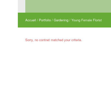
Accueil
/
Portfolio
/
Gardening
/
Young Female Florist
Sorry, no contnet matched your criteria.