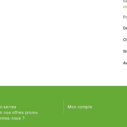
tu
co
Pr
Da
Cl
We
A
i-serres
Mon compte
r nos offres promo
mmes-nous ?
t