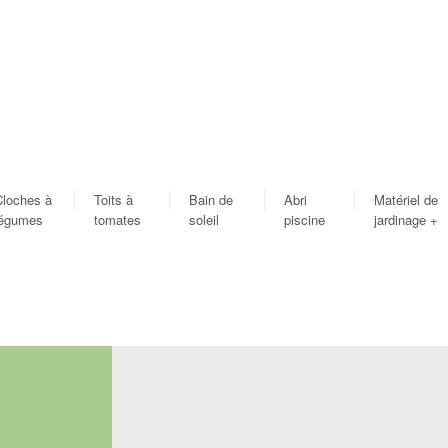
Cloches à
Toits à
Bain de
Abri
Matériel de
légumes
tomates
soleil
piscine
jardinage
+