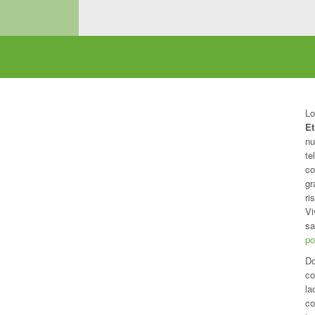
Lo
Et
nu
te
co
gr
ri
Vi
sa
po
Do
co
la
co