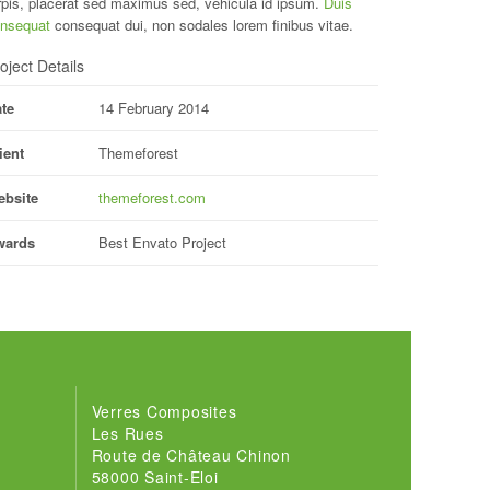
rpis, placerat sed maximus sed, vehicula id ipsum.
Duis
nsequat
consequat dui, non sodales lorem finibus vitae.
oject Details
te
14 February 2014
ient
Themeforest
bsite
themeforest.com
wards
Best Envato Project
Verres Composites
Les Rues
Route de Château Chinon
58000 Saint-Eloi